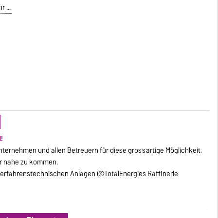
 ...
!
ternehmen und allen Betreuern für diese grossartige Möglichkeit,
hr nahe zu kommen.
 verfahrenstechnischen Anlagen (©TotalEnergies
Raffinerie