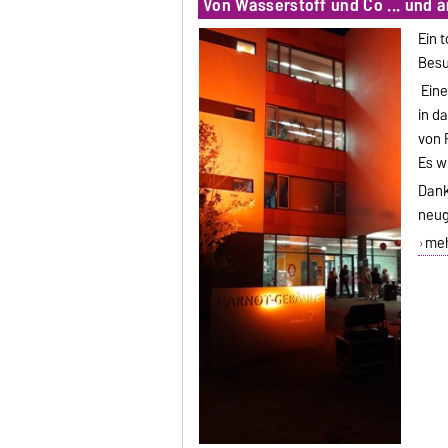
Von Wasserstoff und Co ... und
Ein 
Besu
Eine
in d
von 
Es w
Dank
neug
mehr