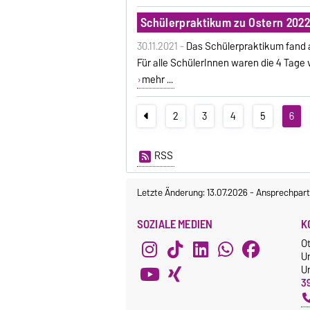
Schülerpraktikum zu Ostern 2022
30.11.2021 -
Das Schülerpraktikum fand al
Für alle SchülerInnen waren die 4 Tage v
mehr ...
2
3
4
5
6
RSS
Letzte Änderung: 13.07.2026
-
Ansprechpart
SOZIALE MEDIEN
K
O
U
Un
3