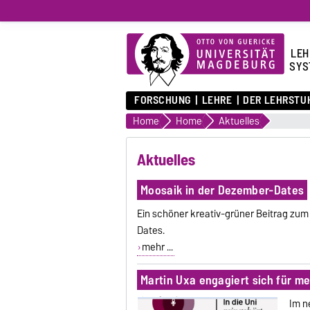
LEH
SYS
FORSCHUNG
LEHRE
DER LEHRSTU
Home
Home
Aktuelles
Aktuelles
Moosaik in der Dezember-Dates
Ein schöner kreativ-grüner Beitrag z
Dates.
mehr ...
Martin Uxa engagiert sich für m
Im n