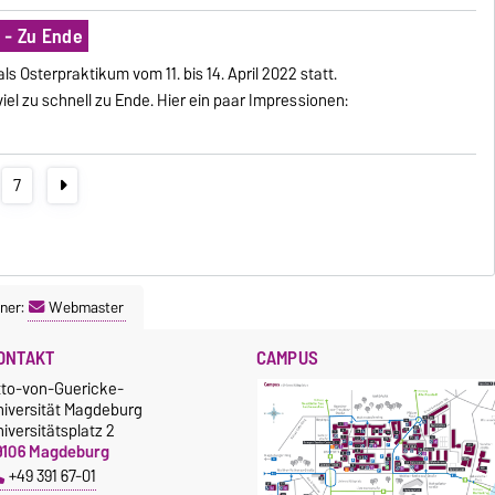
 - Zu Ende
s Osterpraktikum vom 11. bis 14. April 2022 statt.
iel zu schnell zu Ende. Hier ein paar Impressionen:
7
ner:
Webmaster
ONTAKT
CAMPUS
tto-von-Guericke-
niversität Magdeburg
iversitätsplatz 2
9106 Magdeburg
+49 391 67-01