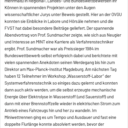
mehrmals) in Regional-, Landes- und Bundeswettbewerben ihr
Können in spannenden Projekten unter den Augen
wissenschaftlicher Jurys unter Beweis gestellt. Hier an der OVGU
konnten sie Einblicke in Labore und Hörsäle nehmen und die
FVST hat dabei besondere Beiträge geliefert. Der spannende
Abendvortrag von Prof. Sundmacher zeigte, wie sich aus Neugier
und Interesse an MINT eine Karriere als Verfahrenstechniker
ergibt. Prof. Sundmacher war als Preissieger 1984 im
Bundeswettbewerb selbst erfolgreich dabei und berichtete mit
vielen spannenden Anekdoten seinen Werdegang bis hin zum
Direktor am Max-Planck-Institut Magdeburg. Am nächsten Tag
haben 12 Teilnehmer im Workshop „Wasserstoff-Labor“ der
Systemverfahrenstechnik so einiges dazu gelernt und konnten
dann auch aktiv werden, um die selbst erzeugte mechanische
Energie über Elektrolyse in Wasserstoff (und Sauerstoff) und
dann mit einer Brennstoffzelle wieder in elektrischen Strom zum
Antrieb eines Fahrzeugs hin und her zu wandeln. Im
Miniwettrennen ging es um Tempo und Ausdauer und fast eine
doppelte Flurlänge konnte absolviert werden, bevor der