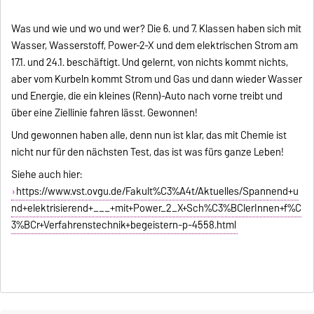
Was und wie und wo und wer? Die 6. und 7. Klassen haben sich mit
Wasser, Wasserstoff, Power-2-X und dem elektrischen Strom am
17.1. und 24.1. beschäftigt. Und gelernt, von nichts kommt nichts,
aber vom Kurbeln kommt Strom und Gas und dann wieder Wasser
und Energie, die ein kleines (Renn)-Auto nach vorne treibt und
über eine Ziellinie fahren lässt. Gewonnen!
Und gewonnen haben alle, denn nun ist klar, das mit Chemie ist
nicht nur für den nächsten Test, das ist was fürs ganze Leben!
Siehe auch hier:
https://www.vst.ovgu.de/Fakult%C3%A4t/Aktuelles/Spannend+u
nd+elektrisierend+___+mit+Power_2_X+Sch%C3%BClerInnen+f%C
3%BCr+Verfahrenstechnik+begeistern-p-4558.html