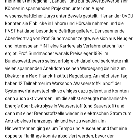
mehrmals) in Regional-, Landes- und Bundeswettbewerben ihr
Können in spannenden Projekten unter den Augen
wissenschaftlicher Jurys unter Beweis gestellt. Hier an der OVGU
konnten sie Einblicke in Labore und Hörsäle nehmen und die
FVST hat dabei besondere Beiträge geliefert. Der spannende
Abendvortrag von Prof. Sundmacher zeigte, wie sich aus Neugier
und Interesse an MINT eine Karriere als Verfahrenstechniker
ergibt. Prof. Sundmacher war als Preissieger 1984 im
Bundeswettbewerb selbst erfolgreich dabei und berichtete mit
vielen spannenden Anekdoten seinen Werdegang bis hin zum
Direktor am Max-Planck-Institut Magdeburg. Am nächsten Tag
haben 12 Teilnehmer im Workshop „Wasserstoff-Labor“ der
Systemverfahrenstechnik so einiges dazu gelernt und konnten
dann auch aktiv werden, um die selbst erzeugte mechanische
Energie über Elektrolyse in Wasserstoff (und Sauerstoff) und
dann mit einer Brennstoffzelle wieder in elektrischen Strom zum
Antrieb eines Fahrzeugs hin und her zu wandeln. Im
Miniwettrennen ging es um Tempo und Ausdauer und fast eine
doppelte Flurlänge konnte absolviert werden, bevor der