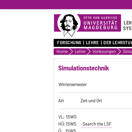
LEH
SYS
FORSCHUNG
LEHRE
DER LEHRSTU
Home
Lehre
Vorlesungen
Simu
Simulationstechnik
Wintersemester
Art
Zeit und Ort
VL; 1SWS
HÜ; 1SWS
Search the LSF
Ü; 1SWS