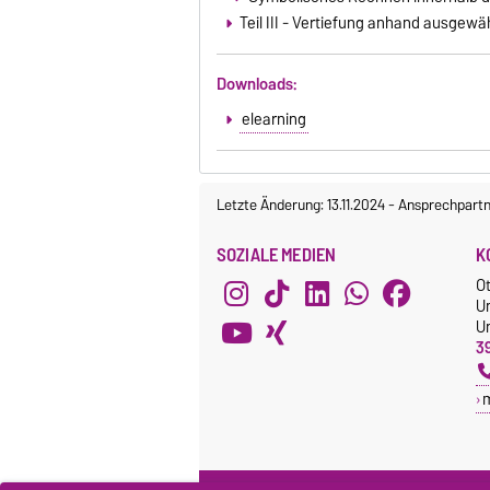
Teil III - Vertiefung anhand ausgewäh
Downloads:
elearning
Letzte Änderung: 13.11.2024
-
Ansprechpartn
SOZIALE MEDIEN
K
O
U
Un
3