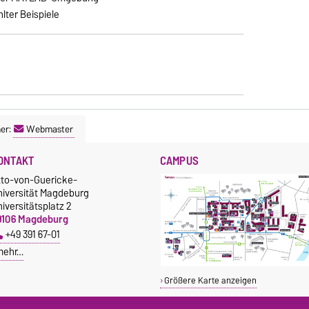
lter Beispiele
er:
Webmaster
ONTAKT
CAMPUS
tto-von-Guericke-
niversität Magdeburg
iversitätsplatz 2
9106 Magdeburg
+49 391 67-01
mehr…
Größere Karte anzeigen