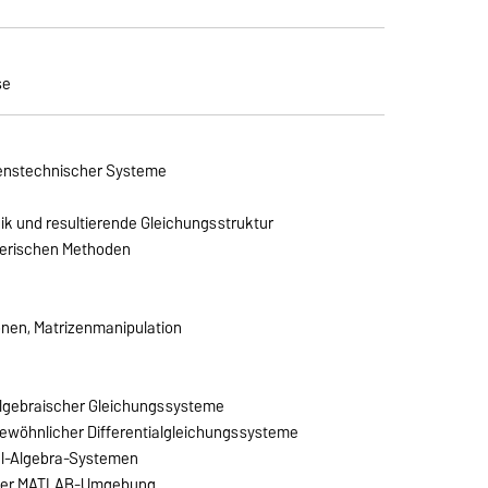
se
hrenstechnischer Systeme
k und resultierende Gleichungsstruktur
merischen Methoden
nen, Matrizenmanipulation
algebraischer Gleichungssysteme
ewöhnlicher Differentialgleichungssysteme
al-Algebra-Systemen
 der MATLAB-Umgebung